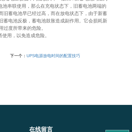
新旧蓄电池串联使用，那么在充电状态下，旧蓄电池两端的
而旧蓄电池早已经过高，而在放电状态下，由于新蓄
旧蓄电池反极，蓄电池鼓胀造成副作用。它会损耗新
用过度所带来的危险。
搭使用，以免造成危险。
下一个：
UPS电源放电时间的配置技巧
在线留言