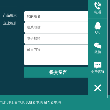
电话
产品展示
企业相册
QQ
微信
免费咨询
提交留言
电池
理士蓄电池
风帆蓄电池
耐普蓄电池