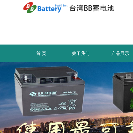
首 页
关于我们
产品展示