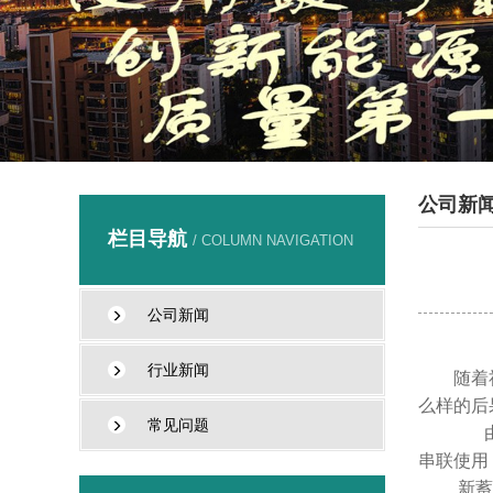
公司新
栏目导航
/ COLUMN NAVIGATION
公司新闻
行业新闻
随着
么样的后
常见问题
由于
串联使用
新蓄