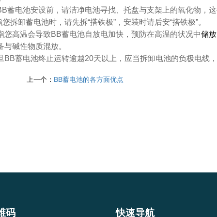
新BB蓄电池安设前，请洁净电池寻找、托盘与支架上的氧化物，
指您拆卸蓄电池时，请先拆“搭铁极”，安装时请后安“搭铁极”。
暗指您高温会导致BB蓄电池自放电加快，预防在高温的状况中
储放
防备与碱性物质混放。
一旦BB蓄电池终止运转逾越20天以上，应当拆卸电池的负极电线
上一个：
BB蓄电池的各方面优点
维码
快速导航