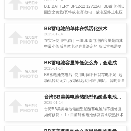
2025-01-14
还应测量单格电压判断是否短路，无短路则说明
B.B.BATTERY BP12-12 12V12AH BB蓄电池以
固定之负载(瓦特或电流)放电，放电至终止电压
时，其放电时间若为10MIN，其放电深度则为
99.99%。以相同之负裁放电时，当放电至5MIN
BB蓄电池的单体在线活化技术
时(未放至终止电压)，其放电深度为509%。 放
2025-01-14
电电流和放电终止电压如下表: 放电电流(A) 放电
在实际使用中,由于一组BB蓄电池的容量是由其
终止电压(V
中最小落后单体电池容量决定的,所以首先需要
找到其中的落后单体电池,以便在日后维修中,给
予特别关注。 当找到一组BB蓄电池中的落后电
BB蓄电池容量降低怎么办，会造成什么问题
池后,传统处理方法是将整组电池进行均充,但实
2025-01-14
际情况证明,这种做法不仅对提高
BB蓄电池充电后 ,使用时间不长就存电不足 ,起
动机转动无力 ,发动机起动困难 ,喇叭、音响音量
降低 ,灯光暗淡 ,用高率放电计检查单格电池 ,电
压低于 1 . 5Ｖ ,即为BB蓄电池容量降低。应先
台湾BB美美电池储能型铅酸蓄电池能不能修复如何修复？
检查发电机容量是否合适、调节器电压是否过
2025-01-14
低、BB蓄电池是否因长期存放自行
台湾BB美美电池储能型铅酸蓄电池能不能修复
如何修复： 1：目前针蓄电池修复言比较熟技术
脉冲硫化技术（修复硫化电池）定期给电池补水
均衡充电些能算保养跟病吃些补品增强体力达治