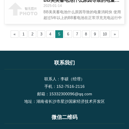
BB美美蓄电池什么原因导致的电量消耗快
病效放眼市场电车电池硫化能少三都点勉强真能
2025-01-14
行赚钱靠修靠经营诚信脑袋！
BB美美蓄电池什么原因导致的电量消耗快 使用
超过5年以上的BB蓄电池在正常浮充充电运行中
时，如果能清晰的感受到电池发热严重。这是由
于电池接近寿命终止，电池正极会严重软化（主
«
1
2
3
4
5
6
7
8
9
10
»
要失效模式），活性物质脱落，内阻增加，极板
中杂质元素不断溶出，使其充
联系我们
联系人：李硕（经理）
手机：152-7516-2116
邮箱：15332300096@qq.com
地址：湖南省长沙市星沙国家经济技术开发区
微信二维码