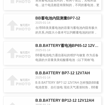
美美蓄电池是双向的，有两个状态，充电和放
电，这个电流都是有限制的，不同的蓄电池，更
大充放电电流不一样。蓄电池充放电电流和系统
有很大关系，如果设计得不好，会影响系统的性
BB蓄电池内阻测量BP7-12
能，充电电流和组件功率有关，如一个系统，组
2025-01-14
件是5kW，蓄电池组电压是48V
台湾BB美美蓄电池的容量与蓄电池内阻有极大
的关系,内阻大小基本可以判断蓄电池的好坏，
采用大榕树BMM3000内阻检测仪即可进行对蓄
电池内阻检测。蓄电池内阻测试设备的种类很
B.B.BATTERY蓄电池BP65-12 12V65AH蓄电池电力通信基站的维护与修
多，其主要区别的测试蓄电池的种类不一样，测
2025-01-14
试的蓄电池的容量和端电压不一样，一
BB蓄电池电力通信基站的维护与修复 作为后备
电源的大容量美美铅酸蓄电池（以下简称“电
池”）是基站电源的保障。在国内出现“电荒”的时
候，后备电源的可靠性显得格外重要。在长三角
B.B.BATTERY BP7-12 12V7AH
和珠三角地区，每周内停三供四的时间很多，甚
2025-01-14
至出现停四供三更加严重
B.B.BATTERY BP7-12 12V7AH 怎样预防BB蓄
电池变形、自行放电 现在天气逐渐转热，BB蓄
电池变形、自放电的现象越来越频繁，面对这样
的情况，该怎么做呢? 如果一组BB蓄电池(3只)
B.B.BATTERY BP12-12 12V12AH
同时变形，先做电压检查。如果电压基本正常，