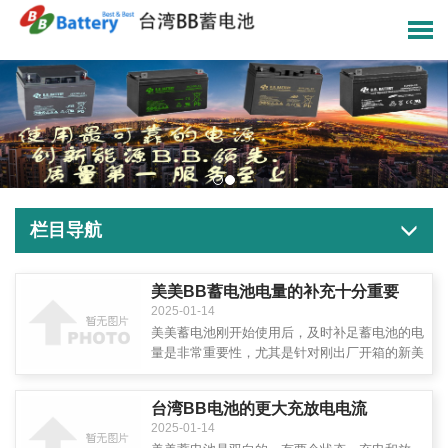
栏目导航
美美BB蓄电池电量的补充十分重要
2025-01-14
美美蓄电池刚开始使用后，及时补足蓄电池的电
量是非常重要性，尤其是针对刚出厂开箱的新美
美蓄电池，至少要对电池充电6小时以上，蓄电
池的第一次充电被称为电池的首充电，而且是非
台湾BB电池的更大充放电电流
常重要的，若蓄电池首充电时间未达到要求，很
2025-01-14
大可能对蓄电池的电量带来